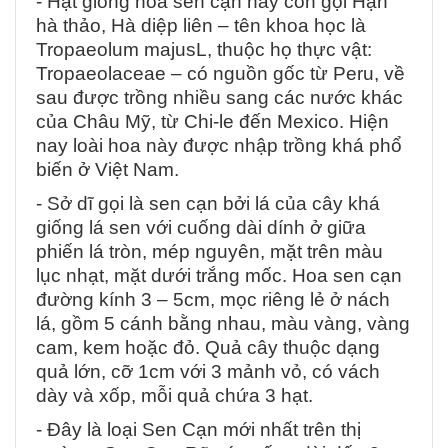
- Hạt giống hoa sen cạn hay còn gọi Hạn
hà thảo, Hà diệp liên – tên khoa học là
Tropaeolum majusL, thuộc họ thực vật:
Tropaeolaceae – có nguồn gốc từ Peru, về
sau được trồng nhiều sang các nước khác
của Châu Mỹ, từ Chi-le đến Mexico. Hiện
nay loài hoa này được nhập trồng khá phổ
biến ở Việt Nam.
- Sở dĩ gọi là sen cạn bởi lá của cây khá
giống lá sen với cuống dài dính ở giữa
phiến lá tròn, mép nguyên, mặt trên màu
lục nhạt, mặt dưới trắng mốc. Hoa sen cạn
đường kính 3 – 5cm, mọc riêng lẻ ở nách
lá, gồm 5 cánh bằng nhau, màu vàng, vàng
cam, kem hoặc đỏ. Quả cây thuộc dạng
quả lớn, cỡ 1cm với 3 mảnh vỏ, có vách
dày và xốp, mỗi quả chứa 3 hạt.
- Đây là loại Sen Cạn mới nhất trên thị