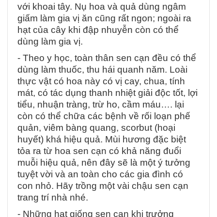
với khoai tây. Nụ hoa và quả dùng ngâm
giấm làm gia vị ăn cũng rất ngon; ngoài ra
hạt của cây khi đập nhuyễn còn có thể
dùng làm gia vị.
- Theo y học, toàn thân sen cạn đều có thể
dùng làm thuốc, thu hái quanh năm. Loài
thực vật có hoa này có vị cay, chua, tính
mát, có tác dụng thanh nhiệt giải độc tốt, lợi
tiểu, nhuận tràng, trừ ho, cầm máu…. lại
còn có thể chữa các bệnh về rối loạn phế
quản, viêm bàng quang, scorbut (hoại
huyết) khá hiệu quả. Mùi hương đặc biệt
tỏa ra từ hoa sen cạn có khả năng đuổi
muỗi hiệu quả, nên đây sẽ là một ý tưởng
tuyệt vời và an toàn cho các gia đình có
con nhỏ. Hãy trồng một vài chậu sen cạn
trang trí nhà nhé.
- Những hạt giống sen cạn khi trưởng