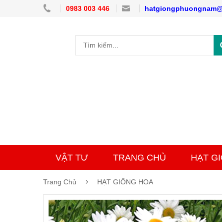
0983 003 446
hatgiongphuongnam@
VẬT TƯ
TRANG CHỦ
HẠT G
Trang Chủ
HẠT GIỐNG HOA