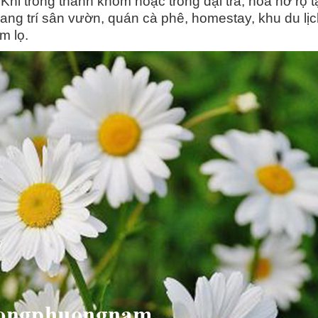
Khi trồng thành khóm hoặc trồng đại trà, hoa nở rộ t
ang trí sân vườn, quán cà phê, homestay, khu du lị
m lọ.