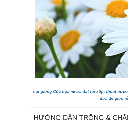
hạt giống Cúc họa mi ưa đất tơi xốp, thoát nước
dừa để giúp rễ
HƯỚNG DẪN TRỒNG & CHĂM