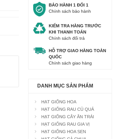
BẢO HÀNH 1 ĐỔI 1
Chính sách bảo hành
KIỂM TRA HÀNG TRƯỚC
KHI THANH TOÁN
Chính sách đổi trả
HỖ TRỢ GIAO HÀNG TOÀN
QUỐC
Chính sách giao hàng
DANH MỤC SẢN PHẨM
HẠT GIỐNG HOA
HẠT GIỐNG RAU CỦ QUẢ
HẠT GIỐNG CÂY ĂN TRÁI
HẠT GIỐNG RAU GIA VỊ
HẠT GIỐNG HOA SEN
HẠT GIỐNG CÀ CHUA