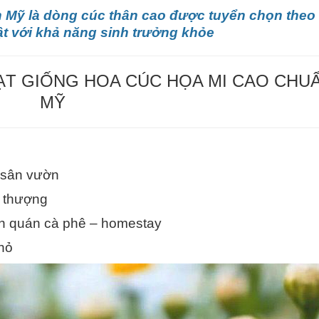
 Mỹ là dòng cúc thân cao được tuyển chọn theo 
ật với khả năng sinh trưởng khỏe
ẠT GIỐNG HOA CÚC HỌA MI CAO CHU
MỸ
n sân vườn
n thượng
ian quán cà phê – homestay
nhỏ