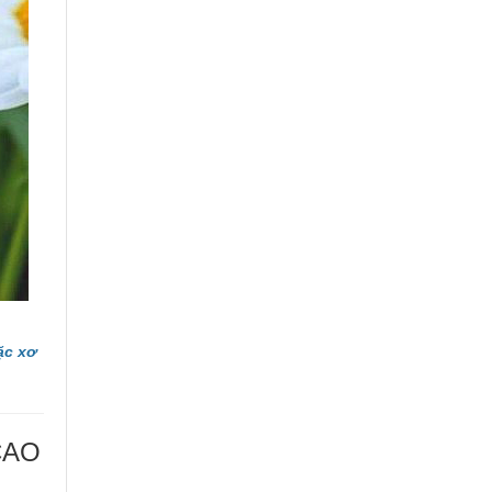
ặc xơ
CAO