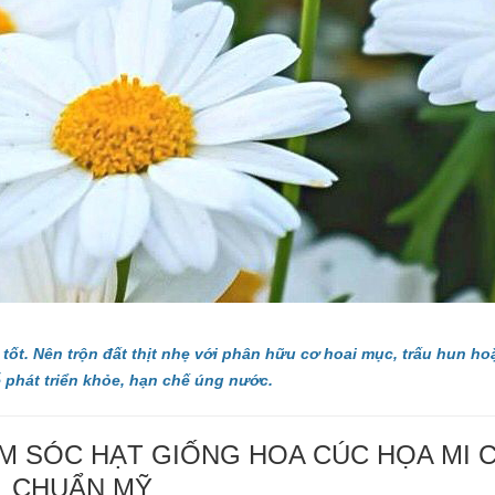
 tốt. Nên trộn đất thịt nhẹ với phân hữu cơ hoai mục, trấu hun ho
 phát triển khỏe, hạn chế úng nước.
 SÓC HẠT GIỐNG HOA CÚC HỌA MI 
CHUẨN MỸ