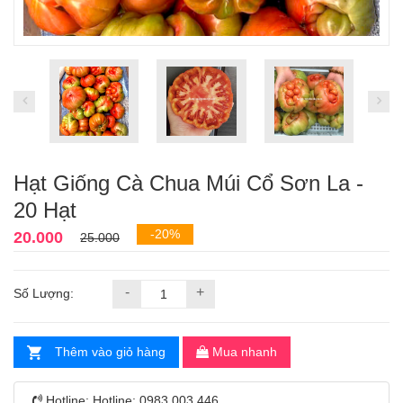
Hạt Giống Cà Chua Múi Cổ Sơn La -
20 Hạt
-20%
20.000
25.000
-
+
Số Lượng:
Thêm vào giỏ hàng
Mua nhanh
Hotline:
Hotline: 0983 003 446