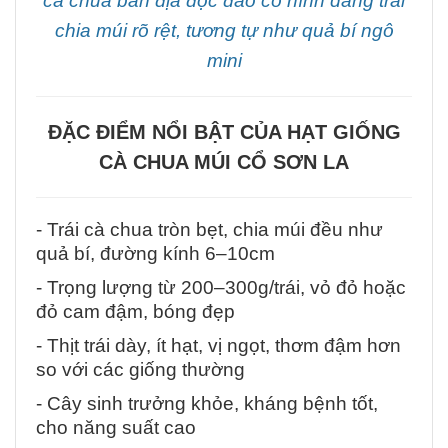
cà chua bản địa độc đáo có hình dáng trái
chia múi rõ rệt, tương tự như quả bí ngô
mini
ĐẶC ĐIỂM NỔI BẬT CỦA HẠT GIỐNG
CÀ CHUA MÚI CỔ SƠN LA
- Trái cà chua tròn bẹt, chia múi đều như
quả bí, đường kính 6–10cm
- Trọng lượng từ 200–300g/trái, vỏ đỏ hoặc
đỏ cam đậm, bóng đẹp
- Thịt trái dày, ít hạt, vị ngọt, thơm đậm hơn
so với các giống thường
- Cây sinh trưởng khỏe, kháng bệnh tốt,
cho năng suất cao