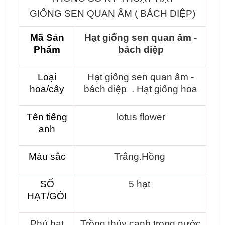
GIỐNG SEN QUAN ÂM ( BÁCH DIỆP)
Mã Sản
Hạt giống sen quan âm -
Phẩm
bách diệp
Loại
Hạt giống sen quan âm -
hoa/cây
bách diệp . Hạt giống hoa
Tên tiếng
lotus flower
anh
Màu sắc
Trắng.Hồng
SỐ
5 hạt
HẠT/GÓI
Phủ hạt
Trồng thủy canh trong nước