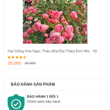
Thêm vào giỏ hàng
Hạt Giống Hoa Ngọc Thảo (Mai Địa Thảo) Đơn Mix - 50
Hạt
25.000
50.000
BẢO HÀNH SẢN PHẨM
BẢO HÀNH 1 ĐỔI 1
Chính sách bảo hành