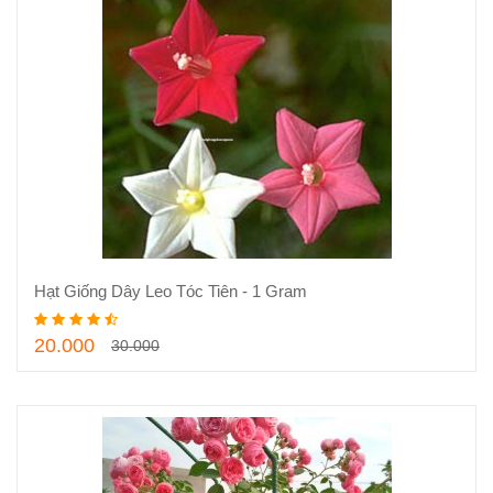
Thêm vào giỏ hàng
Hạt Giống Dây Leo Tóc Tiên - 1 Gram
20.000
30.000