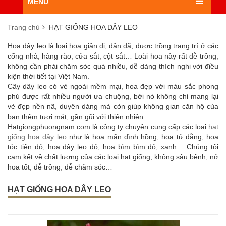
MENU
Trang chủ
HẠT GIỐNG HOA DÂY LEO
Hoa dây leo là loại hoa giản dị, dân dã, được trồng trang trí ở các
cổng nhà, hàng rào, cửa sắt, cột sắt… Loài hoa này rất dễ trồng,
không cần phải chăm sóc quá nhiều, dễ dàng thích nghi với điều
kiện thời tiết tại Việt Nam.
Cây dây leo có vẻ ngoài mềm mại, hoa đẹp với màu sắc phong
phú được rất nhiều người ưa chuộng, bởi nó không chỉ mang lại
vẻ đẹp nền nã, duyên dáng mà còn giúp không gian căn hộ của
bạn thêm tươi mát, gần gũi với thiên nhiên.
Hatgiongphuongnam.com là công ty chuyên cung cấp các loại
hạt
giống hoa dây leo
như là hoa mãn đình hồng, hoa tử đằng, hoa
tóc tiên đỏ, hoa dây leo đỏ, hoa bìm bìm đỏ, xanh… Chúng tôi
cam kết về chất lượng của các loại hạt giống, không sâu bệnh, nở
hoa tốt, dễ trồng, dễ chăm sóc…
HẠT GIỐNG HOA DÂY LEO