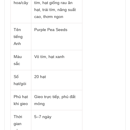
hoa/cây
tím, hạt giống rau ăn
hạt, trái tím, năng suất
cao, thơm ngon
Tên
Purple Pea Seeds
tiếng
Anh
Màu
Vỏ tím, hạt xanh
sắc
Số
20 hạt
hạt/gói
Phủ hạt
Gieo trực tiếp, phủ đất
khi gieo
mỏng
Thời
5–7 ngày
gian