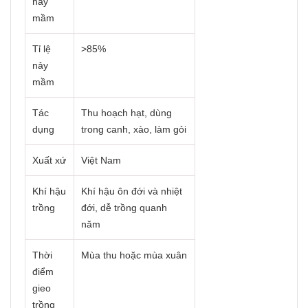
nảy
mầm
Tỉ lệ
>85%
nảy
mầm
Tác
Thu hoạch hạt, dùng
dụng
trong canh, xào, làm gỏi
Xuất xứ
Việt Nam
Khí hậu
Khí hậu ôn đới và nhiệt
trồng
đới, dễ trồng quanh
năm
Thời
Mùa thu hoặc mùa xuân
điểm
gieo
trồng