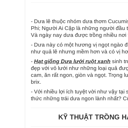
- Dưa lê thuộc nhóm dưa thơm Cucumis 
Phi; Người Ai Cập là những người đầu t
Và ngày nay dưa được trồng nhiều nơi t
- Dưa này có một hương vị ngọt ngào đặc
như quả lê nhưng mềm hơn và có vị hơi 
-
Hạt giống Dưa lưới ruột xanh
sinh tr
đẹp với vỏ lưới như những loại quả đượ
cam, ăn rất ngon, giòn và ngọt. Trọng l
brix.
- Với nhiều lợi ích tuyệt vời như vậy tạ
thức những trái dưa ngon lành nhất? 
KỸ THUẬT TRỒNG H