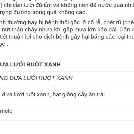
n) chỉ cần tưới đủ ẩm và không nên để nước quá nhi
lượng đường trong quả không cao.
h thường hay bị bệnh thối gốc lở cổ rễ, chết rũ (chế
, nứt thân chảy nhựa khi gặp mưa lớn kéo dài. Cần 
iết thuận lợi cho dịch bệnh gây hại bằng các loại th
ọc .
DƯA LƯỚI RUỘT XANH
NG DƯA LƯỚI RUỘT XANH
 dưa lưới ruột xanh, hạt giống cây ăn trái
 melo