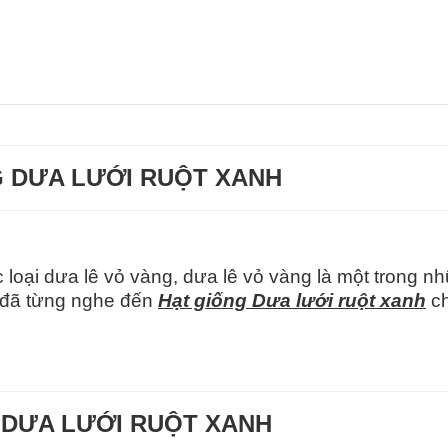
 DƯA LƯỚI RUỘT XANH
c loại dưa lê vỏ vàng, dưa lê vỏ vàng là một trong n
n đã từng nghe đến
Hạt giống Dưa lưới ruột xanh
c
 DƯA LƯỚI RUỘT XANH