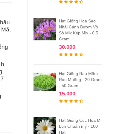
Hạt Giống Hoa Sao
châu
Nhái Cánh Bướm Vỏ
a Mã,
Sò Mix Kép Mix - 0.5
Gram
iống
30.000
 h,
g
Hạt Giống Rau Mầm
17
Rau Muống - 20 Gram
- 50 Gram
15.000
g
Hạt Giống Cúc Họa Mi
Lùn Chuẩn mỹ - 100
Hạt