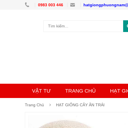
0983 003 446
hatgiongphuongnam@
VẬT TƯ
TRANG CHỦ
HẠT G
Trang Chủ
HẠT GIỐNG CÂY ĂN TRÁI