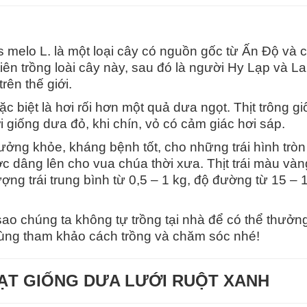
melo L. là một loại cây có nguồn gốc từ Ấn Độ và 
iên trồng loài cây này, sau đó là người Hy Lạp và L
rên thế giới.
 biệt là hơi rối hơn một quả dưa ngọt. Thịt trông g
giống dưa đỏ, khi chín, vỏ có cảm giác hơi sáp.
ưởng khỏe, kháng bệnh tốt, cho những trái hình tròn
c dâng lên cho vua chúa thời xưa. Thịt trái màu vàn
ượng trái trung bình từ 0,5 – 1 kg, độ đường từ 15 – 
i sao chúng ta không tự trồng tại nhà để có thể thưởn
Cùng tham khảo cách trồng và chăm sóc nhé!
ẠT GIỐNG DƯA LƯỚI RUỘT XANH