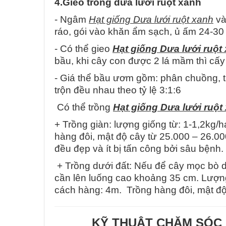
4.Gieo trồng dưa lưới ruột xanh
- Ngâm
Hạt giống Dưa lưới ruột xanh
vào
ráo, gói vào khăn ẩm sạch, ủ ấm 24-30 t
- Có thể gieo
Hạt giống Dưa lưới ruột
bầu, khi cây con được 2 lá mầm thì cấy 
- Giá thể bầu ươm gồm: phân chuồng, t
trộn đều nhau theo tỷ lệ 3:1:6
Có thể trồng
Hạt giống Dưa lưới ruột
+ Trồng giàn: lượng giống từ: 1-1,2kg
hàng đôi, mật độ cây từ 25.000 – 26.000
đều đẹp và ít bị tấn công bởi sâu bệnh.
+ Trồng dưới đất: Nếu để cây mọc bò d
cần lên luống cao khoảng 35 cm. Lượng
cách hàng: 4m. Trồng hàng đôi, mật độ
KỸ THUẬT CHĂM SÓC