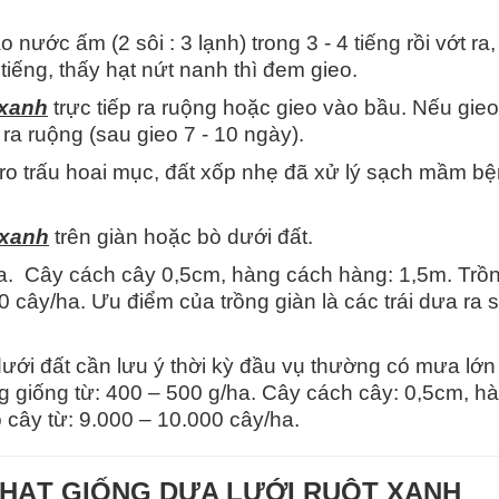
 nước ấm (2 sôi : 3 lạnh) trong 3 - 4 tiếng rồi vớt ra,
iếng, thấy hạt nứt nanh thì đem gieo.
 xanh
trực tiếp ra ruộng hoặc gieo vào bầu. Nếu gie
ra ruộng (sau gieo 7 - 10 ngày).
ro trấu hoai mục, đất xốp nhẹ đã xử lý sạch mầm bệ
 xanh
trên giàn hoặc bò dưới đất.
/ha. Cây cách cây 0,5cm, hàng cách hàng: 1,5m. Trồ
 cây/ha. Ưu điểm của trồng giàn là các trái dưa ra 
ưới đất cần lưu ý thời kỳ đầu vụ thường có mưa lớn
 giống từ: 400 – 500 g/ha. Cây cách cây: 0,5cm, h
 cây từ: 9.000 – 10.000 cây/ha.
 HẠT GIỐNG DƯA LƯỚI RUỘT XANH