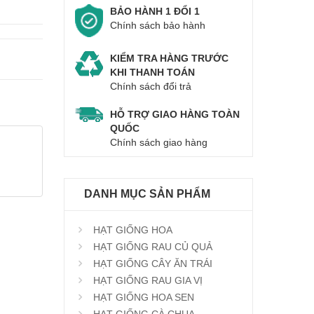
BẢO HÀNH 1 ĐỔI 1
Chính sách bảo hành
KIỂM TRA HÀNG TRƯỚC
KHI THANH TOÁN
Chính sách đổi trả
HỖ TRỢ GIAO HÀNG TOÀN
QUỐC
Chính sách giao hàng
DANH MỤC SẢN PHẨM
HẠT GIỐNG HOA
HẠT GIỐNG RAU CỦ QUẢ
HẠT GIỐNG CÂY ĂN TRÁI
HẠT GIỐNG RAU GIA VỊ
HẠT GIỐNG HOA SEN
HẠT GIỐNG CÀ CHUA