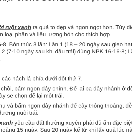
ới ruột xanh
ra quả to đẹp và ngon ngọt hơn. Tùy đ
n loại phân và liều lượng bón cho thích hợp.
8. Bón thúc 3 lần: Lần 1 (18 – 20 ngày sau gieo hạ
2 (7-10 ngày sau khi đậu trái) dùng NPK 16-16-8; L
.
 các nách lá phía dưới đốt thứ 7.
ỏ chồi, bấm ngọn dây chính. Để lại ba dây nhánh ở đ
ày sẽ chọn để lại một trái.
i phụ và bấm ngọn dây nhánh để cây thông thoáng, dễ
dưỡng nuôi trái.
 xanh
yêu cầu đất thường xuyên phải đủ ẩm đặc biệt
khoảng 15 ngày. Sau 20 ngày kể từ khi lấy quả lúc n