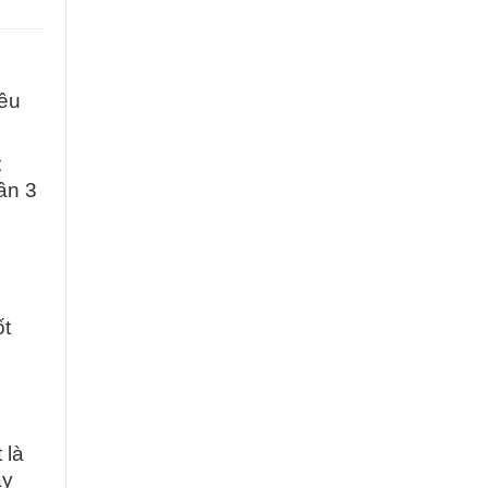
iều
t
ần 3
ốt
 là
ày