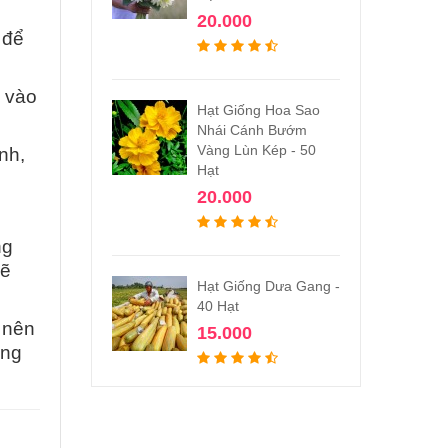
20.000
 để
o vào
Hạt Giống Hoa Sao
Nhái Cánh Bướm
Vàng Lùn Kép - 50
nh,
Hạt
20.000
ng
sẽ
Hạt Giống Dưa Gang -
40 Hạt
 nên
15.000
àng