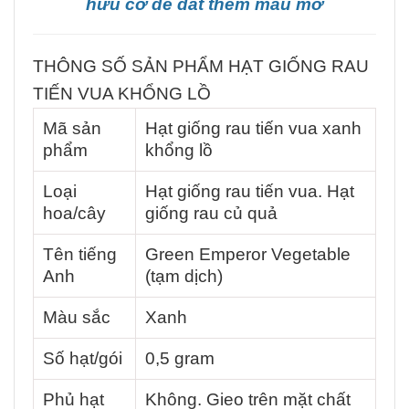
hữu cơ để đất thêm màu mỡ
THÔNG SỐ SẢN PHẨM HẠT GIỐNG RAU
TIẾN VUA KHỔNG LỒ
Mã sản
Hạt giống rau tiến vua xanh
phẩm
khổng lồ
Loại
Hạt giống rau tiến vua. Hạt
hoa/cây
giống rau củ quả
Tên tiếng
Green Emperor Vegetable
Anh
(tạm dịch)
Màu sắc
Xanh
Số hạt/gói
0,5 gram
Phủ hạt
Không. Gieo trên mặt chất