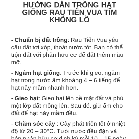
HƯỚNG DẪN TRỒNG HẠT
GIỐNG RAU TIẾN VUA TÍM
KHỔNG LỒ
- Chuẩn bị đất trồng
: Rau Tiến Vua yêu
cầu đất tơi xốp, thoát nước tốt. Bạn có thể
trộn đất với phân hữu cơ để đất thêm màu
mỡ.
- Ngâm hạt giống
: Trước khi gieo, ngâm
hạt trong nước ấm khoảng 4 – 6 tiếng để
hạt nảy mầm nhanh hơn.
- Gieo hạt
: Gieo hạt lên bề mặt đất và phủ
một lớp đất mỏng lên. Sau đó, giữ ẩm cho
đất để hạt nảy mầm đều.
-
Chăm sóc cây
: Cây phát triển tốt ở nhiệt
độ từ 20 – 30°C. Tưới nước đều đặn và
bón phân hữu cơ định kỳ mỗi 10 – 15 ngày.