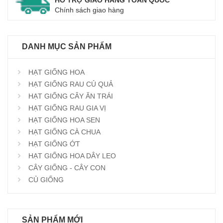
HỖ TRỢ GIAO HÀNG TOÀN QUỐC
Chính sách giao hàng
DANH MỤC SẢN PHẨM
HẠT GIỐNG HOA
HẠT GIỐNG RAU CỦ QUẢ
HẠT GIỐNG CÂY ĂN TRÁI
HẠT GIỐNG RAU GIA VỊ
HẠT GIỐNG HOA SEN
HẠT GIỐNG CÀ CHUA
HẠT GIỐNG ỚT
HẠT GIỐNG HOA DÂY LEO
CÂY GIỐNG - CÂY CON
CỦ GIỐNG
SẢN PHẨM MỚI