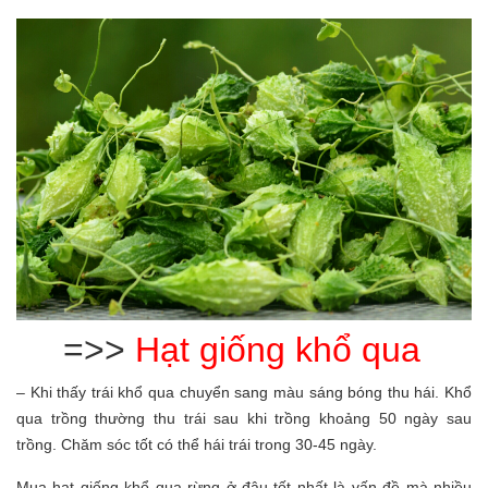
=>>
Hạt giống khổ qua
– Khi thấy trái khổ qua chuyển sang màu sáng bóng thu hái. Khổ
qua trồng thường thu trái sau khi trồng khoảng 50 ngày sau
trồng. Chăm sóc tốt có thể hái trái trong 30-45 ngày.
Mua hạt giống khổ qua rừng ở đâu tốt nhất là vấn đề mà nhiều