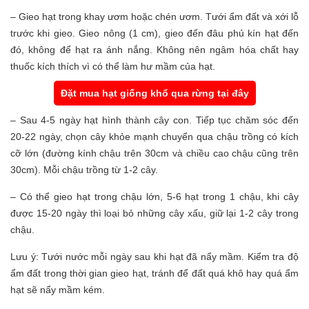
– Gieo hạt trong khay ươm hoặc chén ươm. Tưới ẩm đất và xới lỗ
trước khi gieo. Gieo nông (1 cm), gieo đến đâu phủ kín hạt đến
đó, không để hạt ra ánh nắng. Không nên ngâm hóa chất hay
thuốc kích thích vì có thể làm hư mầm của hạt.
Đặt mua hạt giống khổ qua rừng tại đây
– Sau 4-5 ngày hạt hình thành cây con. Tiếp tục chăm sóc đến
20-22 ngày, chọn cây khỏe mạnh chuyển qua chậu trồng có kích
cỡ lớn (đường kính chậu trên 30cm và chiều cao chậu cũng trên
30cm). Mỗi chậu trồng từ 1-2 cây.
– Có thể gieo hạt trong chậu lớn, 5-6 hạt trong 1 chậu, khi cây
được 15-20 ngày thì loại bỏ những cây xấu, giữ lại 1-2 cây trong
chậu.
Lưu ý: Tưới nước mỗi ngày sau khi hạt đã nẩy mầm. Kiểm tra độ
ẩm đất trong thời gian gieo hạt, tránh để đất quá khô hay quá ẩm
hạt sẽ nẩy mầm kém.