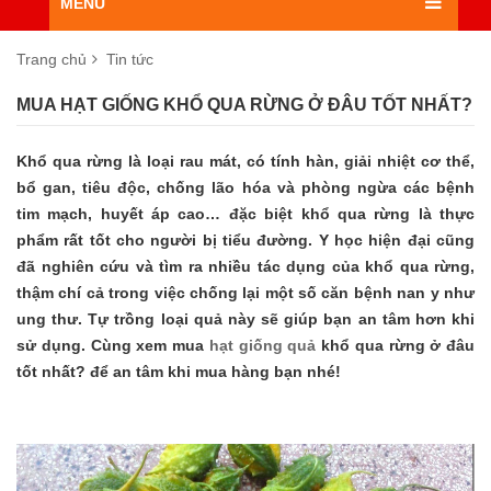
MENU
Trang chủ
Tin tức
MUA HẠT GIỐNG KHỔ QUA RỪNG Ở ĐÂU TỐT NHẤT?
Khổ qua rừng là loại rau mát, có tính hàn, giải nhiệt cơ thể,
bổ gan, tiêu độc, chống lão hóa và phòng ngừa các bệnh
tim mạch, huyết áp cao… đặc biệt khổ qua rừng là thực
phẩm rất tốt cho người bị tiểu đường. Y học hiện đại cũng
đã nghiên cứu và tìm ra nhiều tác dụng của khổ qua rừng,
thậm chí cả trong việc chống lại một số căn bệnh nan y như
ung thư. Tự trồng loại quả này sẽ giúp bạn an tâm hơn khi
sử dụng. Cùng xem mua
hạt giống quả
khổ qua rừng ở đâu
tốt nhất? để an tâm khi mua hàng bạn nhé!