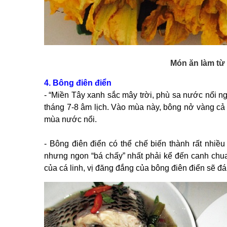
Món ăn làm từ
4. Bông điên điển
- “Miền Tây xanh sắc mây trời, phù sa nước nổi n
tháng 7-8 âm lịch. Vào mùa này, bông nở vàng cả 
mùa nước nổi.
- Bông điên điển có thể chế biến thành rất nhiều
nhưng ngon “bá chấy” nhất phải kể đến canh chua 
của cá linh, vị đăng đắng của bông điên điển sẽ đ