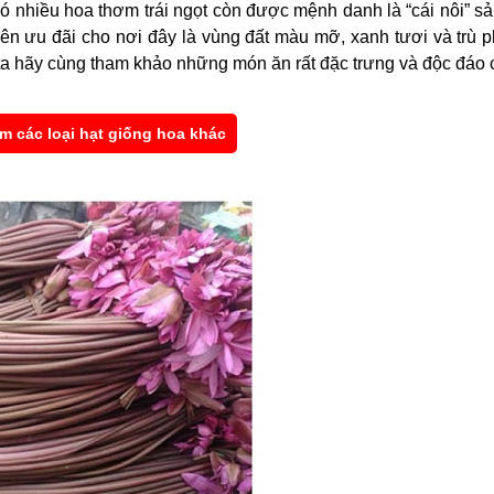
có nhiều hoa thơm trái ngọt còn được mệnh danh là “cái nôi” sả
ên ưu đãi cho nơi đây là vùng đất màu mỡ, xanh tươi và trù 
ta hãy cùng tham khảo những món ăn rất đặc trưng và độc đáo
m các loại hạt giống hoa khác