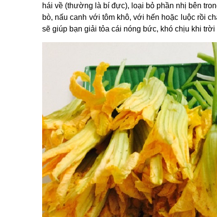
hái về (thường là bí đực), loại bỏ phần nhị bên tron
bò, nấu canh với tôm khô, với hến hoặc luộc rồi c
sẽ giúp bạn giải tỏa cái nóng bức, khó chịu khi trời