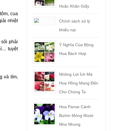
Hoặc Khăn Giấy
 tôm, cua
iải nhiệt
Chính sách xử lý
khiếu nại
sôi phải
Ý Nghĩa Của Bông
ì… tuyệt
Hoa Bách Hợp
Những Lợi Ích Mà
 và tím,
Hoa Hồng Mang Đến
Cho Chúng Ta
Hoa Panse Cánh
Bướm Mỏng Mượt
Như Nhung