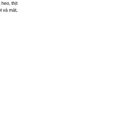
heo, thịt
t và mát,