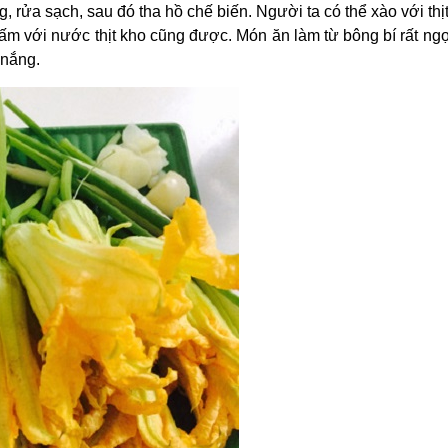
g, rửa sạch, sau đó tha hồ chế biến. Người ta có thể xào với thịt 
hấm với nước thịt kho cũng được. Món ăn làm từ bông bí rất ngọ
 nắng.