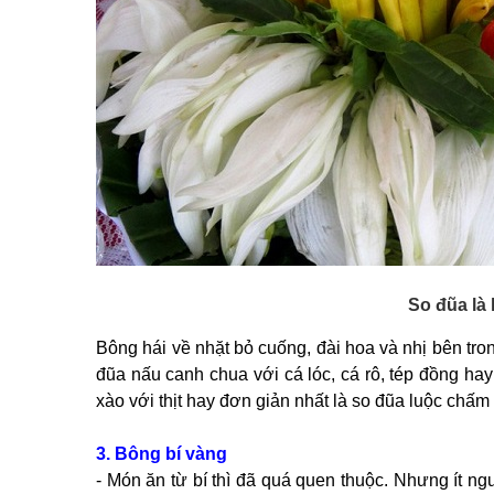
So đũa là
Bông hái về nhặt bỏ cuống, đài hoa và nhị bên tro
đũa nấu canh chua với cá lóc, cá rô, tép đồng ha
xào với thịt hay đơn giản nhất là so đũa luộc chấ
3. Bông bí vàng
- Món ăn từ bí thì đã quá quen thuộc. Nhưng ít n