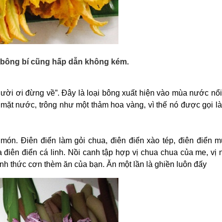
 bông bí cũng hấp dẫn không kém.
gười ơi đừng về”. Đây là loại bông xuất hiện vào mùa nước nổ
mặt nước, trông như một thảm hoa vàng, vì thế nó được gọi l
 món. Điên điển làm gỏi chua, điên điển xào tép, điên điển 
điên điển cá linh. Nồi canh tập hợp vị chua chua của me, vị 
ánh thức cơn thèm ăn của bạn. Ăn một lần là ghiền luôn đấy