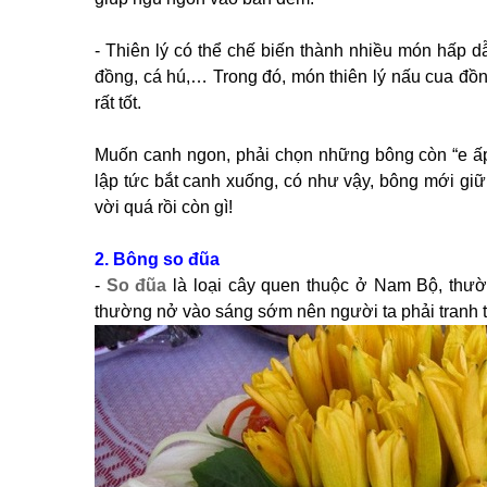
- Thiên lý có thể chế biến thành nhiều món hấp dẫn
đồng, cá hú,… Trong đó, món thiên lý nấu cua đồn
rất tốt.
Muốn canh ngon, phải chọn những bông còn “e ấp
lập tức bắt canh xuống, có như vậy, bông mới g
vời quá rồi còn gì!
2. Bông so đũa
-
So đũa
là loại cây quen thuộc ở Nam Bộ, thườ
thường nở vào sáng sớm nên người ta phải tranh 