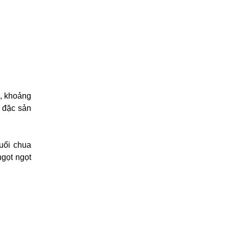
i, khoảng
à đặc sản
muối chua
ngọt ngọt