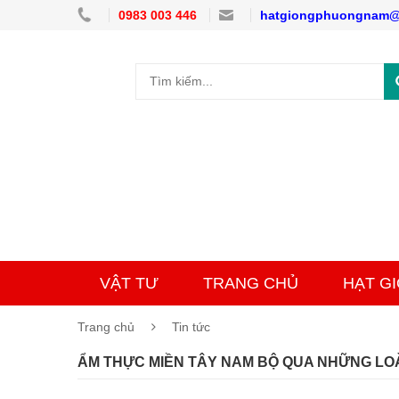
0983 003 446
hatgiongphuongnam@
VẬT TƯ
TRANG CHỦ
HẠT G
Trang chủ
Tin tức
ẨM THỰC MIỀN TÂY NAM BỘ QUA NHỮNG LOÀ