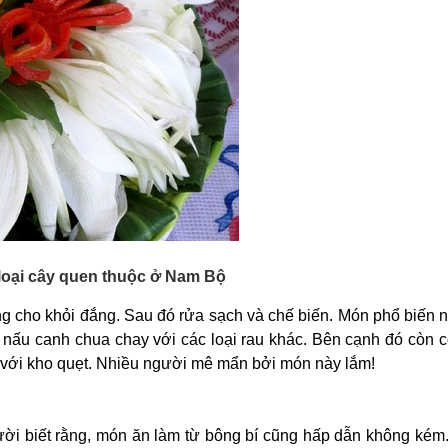
 loại cây quen thuộc ở Nam Bộ
ng cho khỏi đắng. Sau đó rửa sạch và chế biến. Món phổ biến n
y nấu canh chua chay với các loại rau khác. Bên cạnh đó còn 
m với kho quẹt. Nhiều người mê mẩn bởi món này lắm!
gười biết rằng, món ăn làm từ bông bí cũng hấp dẫn không kém