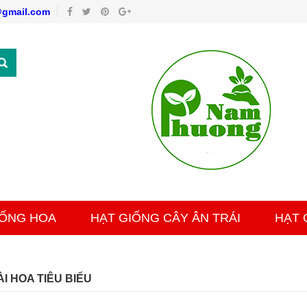
gmail.com
IỐNG HOA
HẠT GIỐNG CÂY ÂN TRÁI
HẠT 
I HOA TIÊU BIỂU