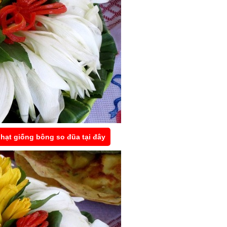
hạt giống bông so đũa tại đây