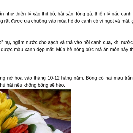
 như thiên lý xào thịt bò, hải sản, lòng gà, thiên lý nấu canh
g rất được ưa chuộng vào mùa hè do canh có vị ngọt và mát, g
” nụ, ngâm nước cho sạch và thả vào nồi canh cua, khi nước 
iữ được màu xanh đẹp mắt. Mùa hè nóng bức mà ăn món này th
ng nở hoa vào tháng 10-12 hàng năm. Bông có hai màu trắng
thủ hái nếu không bông sẽ héo.