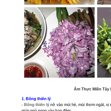
Ẩm Thực Miền Tây 
1. Bông thiên lý
-
Bông thiên lý
nở vào mùi hè, mùi thơm ngát, vị
giúp ngủ ngon vào ban đêm.