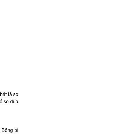
hất là so
có so đũa
. Bông bí